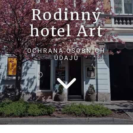
Rodinný
hotel Art
OCHRANA OSOBNÍCH
ÚDAJŮ